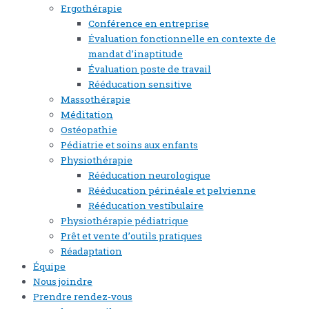
Ergothérapie
Conférence en entreprise
Évaluation fonctionnelle en contexte de
mandat d’inaptitude
Évaluation poste de travail
Rééducation sensitive
Massothérapie
Méditation
Ostéopathie
Pédiatrie et soins aux enfants
Physiothérapie
Rééducation neurologique
Rééducation périnéale et pelvienne
Rééducation vestibulaire
Physiothérapie pédiatrique
Prêt et vente d’outils pratiques
Réadaptation
Équipe
Nous joindre
Prendre rendez-vous