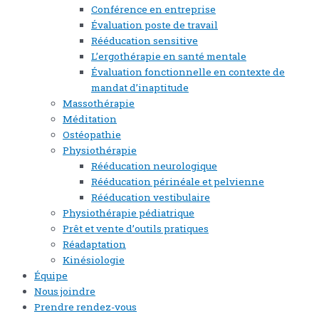
Conférence en entreprise
Évaluation poste de travail
Rééducation sensitive
L’ergothérapie en santé mentale
Évaluation fonctionnelle en contexte de
mandat d’inaptitude
Massothérapie
Méditation
Ostéopathie
Physiothérapie
Rééducation neurologique
Rééducation périnéale et pelvienne
Rééducation vestibulaire
Physiothérapie pédiatrique
Prêt et vente d’outils pratiques
Réadaptation
Kinésiologie
Équipe
Nous joindre
Prendre rendez-vous