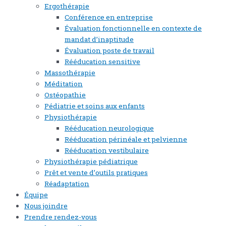
Ergothérapie
Conférence en entreprise
Évaluation fonctionnelle en contexte de
mandat d’inaptitude
Évaluation poste de travail
Rééducation sensitive
Massothérapie
Méditation
Ostéopathie
Pédiatrie et soins aux enfants
Physiothérapie
Rééducation neurologique
Rééducation périnéale et pelvienne
Rééducation vestibulaire
Physiothérapie pédiatrique
Prêt et vente d’outils pratiques
Réadaptation
Équipe
Nous joindre
Prendre rendez-vous