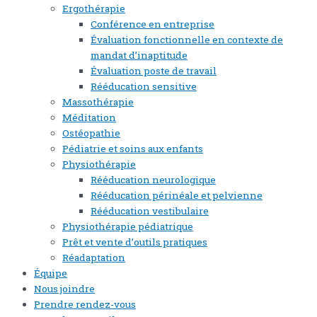
Ergothérapie
Conférence en entreprise
Évaluation fonctionnelle en contexte de
mandat d’inaptitude
Évaluation poste de travail
Rééducation sensitive
Massothérapie
Méditation
Ostéopathie
Pédiatrie et soins aux enfants
Physiothérapie
Rééducation neurologique
Rééducation périnéale et pelvienne
Rééducation vestibulaire
Physiothérapie pédiatrique
Prêt et vente d’outils pratiques
Réadaptation
Équipe
Nous joindre
Prendre rendez-vous