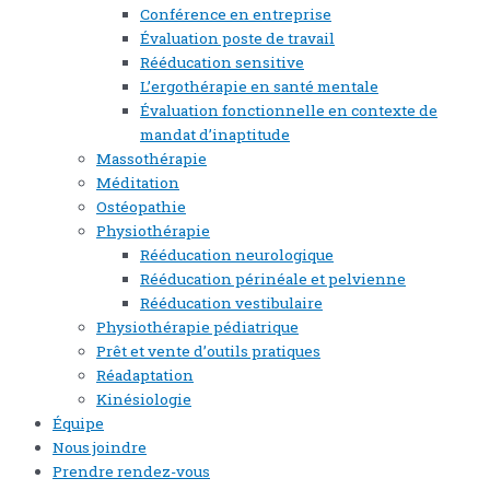
Conférence en entreprise
Évaluation poste de travail
Rééducation sensitive
L’ergothérapie en santé mentale
Évaluation fonctionnelle en contexte de
mandat d’inaptitude
Massothérapie
Méditation
Ostéopathie
Physiothérapie
Rééducation neurologique
Rééducation périnéale et pelvienne
Rééducation vestibulaire
Physiothérapie pédiatrique
Prêt et vente d’outils pratiques
Réadaptation
Kinésiologie
Équipe
Nous joindre
Prendre rendez-vous